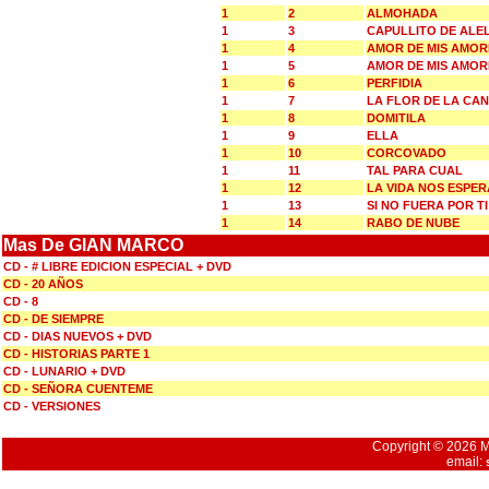
1
2
ALMOHADA
1
3
CAPULLITO DE ALEL
1
4
AMOR DE MIS AMOR
1
5
AMOR DE MIS AMOR
1
6
PERFIDIA
1
7
LA FLOR DE LA CA
1
8
DOMITILA
1
9
ELLA
1
10
CORCOVADO
1
11
TAL PARA CUAL
1
12
LA VIDA NOS ESPER
1
13
SI NO FUERA POR TI
1
14
RABO DE NUBE
Mas De GIAN MARCO
CD - # LIBRE EDICION ESPECIAL + DVD
CD - 20 AÑOS
CD - 8
CD - DE SIEMPRE
CD - DIAS NUEVOS + DVD
CD - HISTORIAS PARTE 1
CD - LUNARIO + DVD
CD - SEÑORA CUENTEME
CD - VERSIONES
Copyright © 2026 Mu
email: