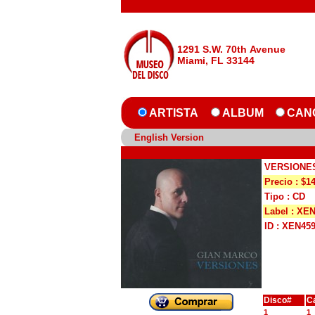
1291 S.W. 70th Avenue
Miami, FL 33144
ARTISTA
ALBUM
CAN
English Version
VERSIONE
Precio : $1
Tipo : CD
Label : XE
ID : XEN45
Disco#
C
1
1