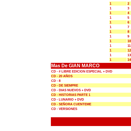
1
2
1
3
1
4
1
5
1
6
1
7
1
8
1
9
1
10
1
11
1
12
1
13
1
14
Mas De GIAN MARCO
CD - # LIBRE EDICION ESPECIAL + DVD
CD - 20 AÑOS
CD - 8
CD - DE SIEMPRE
CD - DIAS NUEVOS + DVD
CD - HISTORIAS PARTE 1
CD - LUNARIO + DVD
CD - SEÑORA CUENTEME
CD - VERSIONES