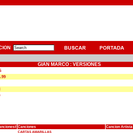
CION
GIAN MARCO : VERSIONES
S
4.99
N
9
anciones#
Canciones
Cancion Artista
CARTAS AMARILLAS