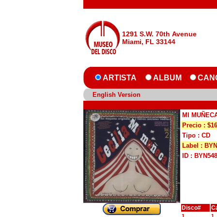
1291 S.W. 70th Avenue
Miami, FL 33144
ARTISTA
ALBUM
CAN
English Version
MI MUÑEC
Precio : $1
Tipo : CD
Label : BY
ID : BYN54
Disco#
C
1
1