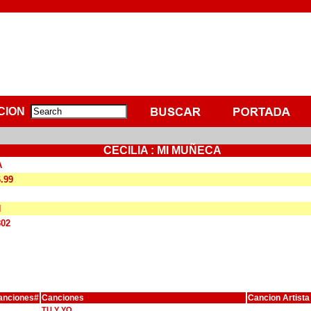
CION
CECILIA : MI MUÑECA
A
6.99
N
802
anciones#
Canciones
Cancion Artista
TU Y YO