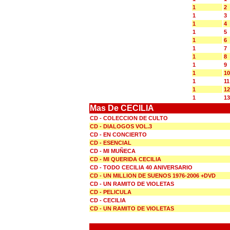
1
2
1
3
1
4
1
5
1
6
1
7
1
8
1
9
1
10
1
11
1
12
1
13
Mas De CECILIA
CD - COLECCION DE CULTO
CD - DIALOGOS VOL.3
CD - EN CONCIERTO
CD - ESENCIAL
CD - MI MUÑECA
CD - MI QUERIDA CECILIA
CD - TODO CECILIA 40 ANIVERSARIO
CD - UN MILLION DE SUENOS 1976-2006 +DVD
CD - UN RAMITO DE VIOLETAS
CD - PELICULA
CD - CECILIA
CD - UN RAMITO DE VIOLETAS