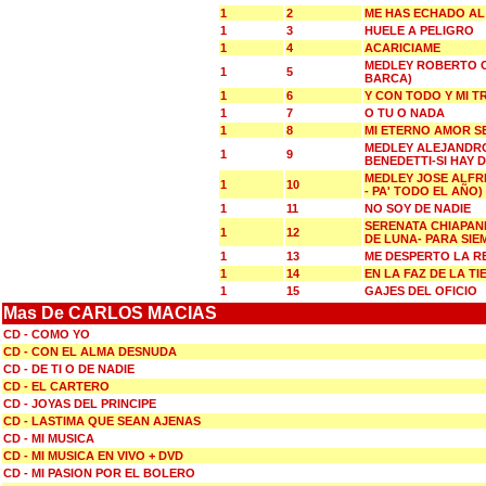
1
2
ME HAS ECHADO AL
1
3
HUELE A PELIGRO
1
4
ACARICIAME
MEDLEY ROBERTO C
1
5
BARCA)
1
6
Y CON TODO Y MI T
1
7
O TU O NADA
1
8
MI ETERNO AMOR S
MEDLEY ALEJANDRO
1
9
BENEDETTI-SI HAY 
MEDLEY JOSE ALFR
1
10
- PA' TODO EL AÑO)
1
11
NO SOY DE NADIE
SERENATA CHIAPANE
1
12
DE LUNA- PARA SIE
1
13
ME DESPERTO LA R
1
14
EN LA FAZ DE LA T
1
15
GAJES DEL OFICIO
Mas De CARLOS MACIAS
CD - COMO YO
CD - CON EL ALMA DESNUDA
CD - DE TI O DE NADIE
CD - EL CARTERO
CD - JOYAS DEL PRINCIPE
CD - LASTIMA QUE SEAN AJENAS
CD - MI MUSICA
CD - MI MUSICA EN VIVO + DVD
CD - MI PASION POR EL BOLERO