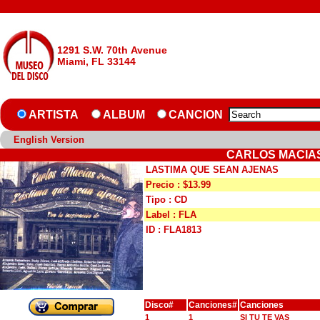
1291 S.W. 70th Avenue
Miami, FL 33144
ARTISTA
ALBUM
CANCION
English Version
CARLOS MACIAS
LASTIMA QUE SEAN AJENAS
Precio : $13.99
Tipo : CD
Label : FLA
ID : FLA1813
Disco#
Canciones#
Canciones
1
1
SI TU TE VAS