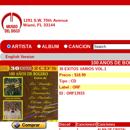
1291 S.W. 70th Avenue
Miami, FL 33144
ARTISTA
ALBUM
CANCION
English Version
100 ANOS DE BO
30 EXITOS VARIOS VOL.1
Precio : $18.99
Tipo : CD
Label : ORF
ID : ORF13933
Disco#
Canciones#
Canciones
1
1
ALMA DE CRISTAL