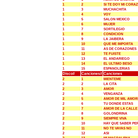
1
2
SI TE DOY MI CORA
1
3
MUCHACHITA
1
4
VOY
1
5
SALON MEXICO
1
6
MUJER
1
7
SORTILEGIO
1
8
CONDICION
1
9
LA JAIBERA
1
10
QUE ME IMPORTA
1
11
AS DE CORAZONES
1
12
TE FUISTE
1
13
EL ANDARIEGO
1
14
EL ULTIMO BESO
1
15
ESPANOLERIAS
Disco#
Canciones#
Canciones
2
1
MIENTEME
2
2
LA CITA
2
3
AMOR
2
4
VENGANZA
2
5
AMOR DE MIL AMOR
2
6
TU DONDE ESTAS
2
7
AMOR DE LA CALLE
2
8
GOLONDRINA
2
9
SIEMPRE VIVA
2
10
HAY QUE SABER PE
2
11
NO TE VAYAS NO
2
12
ASI