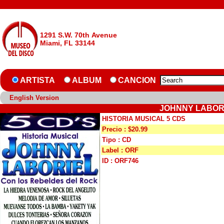
1291 S.W. 70th Avenue
Miami, FL 33144
ARTISTA
ALBUM
CANCION
English Version
JOHNNY LABORI
HISTORIA MUSICAL 5 CDS
Precio : $20.99
Tipo : CD
Label : ORF
ID : ORF746