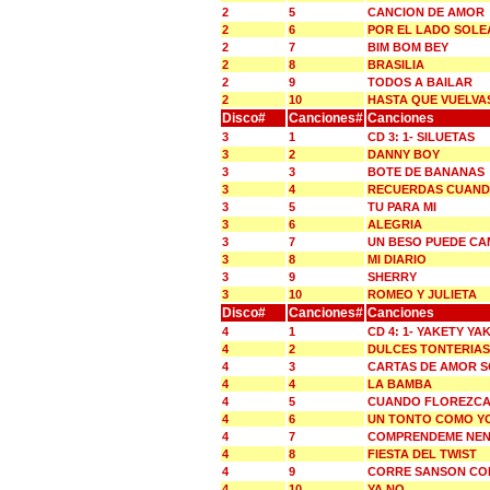
2
5
CANCION DE AMOR
2
6
POR EL LADO SOLE
2
7
BIM BOM BEY
2
8
BRASILIA
2
9
TODOS A BAILAR
2
10
HASTA QUE VUELVA
Disco#
Canciones#
Canciones
3
1
CD 3: 1- SILUETAS
3
2
DANNY BOY
3
3
BOTE DE BANANAS
3
4
RECUERDAS CUAN
3
5
TU PARA MI
3
6
ALEGRIA
3
7
UN BESO PUEDE CA
3
8
MI DIARIO
3
9
SHERRY
3
10
ROMEO Y JULIETA
Disco#
Canciones#
Canciones
4
1
CD 4: 1- YAKETY YA
4
2
DULCES TONTERIAS
4
3
CARTAS DE AMOR S
4
4
LA BAMBA
4
5
CUANDO FLOREZCA
4
6
UN TONTO COMO Y
4
7
COMPRENDEME NE
4
8
FIESTA DEL TWIST
4
9
CORRE SANSON CO
4
10
YA NO