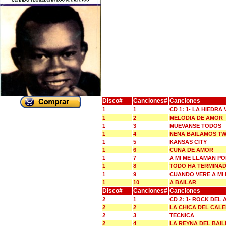
Disco#
Canciones#
Canciones
1
1
CD 1: 1- LA HIEDR
1
2
MELODIA DE AMOR
1
3
MUEVANSE TODOS
1
4
NENA BAILAMOS TW
1
5
KANSAS CITY
1
6
CUNA DE AMOR
1
7
A MI ME LLAMAN P
1
8
TODO HA TERMINA
1
9
CUANDO VERE A MI
1
10
A BAILAR
Disco#
Canciones#
Canciones
2
1
CD 2: 1- ROCK DEL
2
2
LA CHICA DEL CAL
2
3
TECNICA
2
4
LA REYNA DEL BAIL