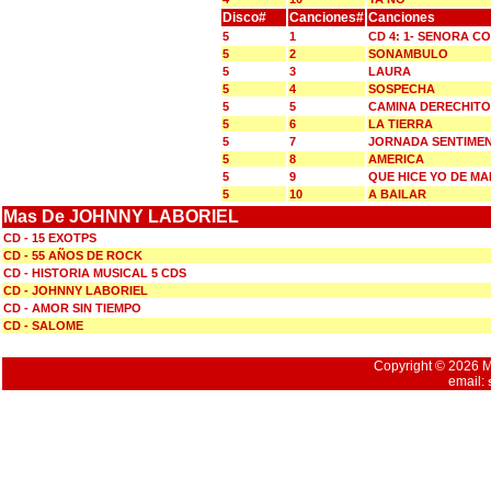
Disco#
Canciones#
Canciones
5
1
CD 4: 1- SENORA 
5
2
SONAMBULO
5
3
LAURA
5
4
SOSPECHA
5
5
CAMINA DERECHITO
5
6
LA TIERRA
5
7
JORNADA SENTIME
5
8
AMERICA
5
9
QUE HICE YO DE M
5
10
A BAILAR
Mas De JOHNNY LABORIEL
CD - 15 EXOTPS
CD - 55 AÑOS DE ROCK
CD - HISTORIA MUSICAL 5 CDS
CD - JOHNNY LABORIEL
CD - AMOR SIN TIEMPO
CD - SALOME
Copyright © 2026 Mu
email: