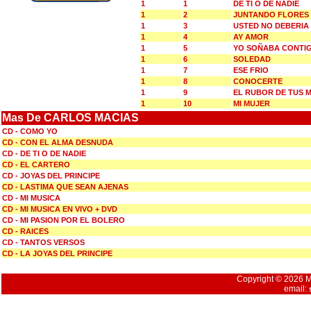
1
1
DE TI O DE NADIE
1
2
JUNTANDO FLORES
1
3
USTED NO DEBERIA
1
4
AY AMOR
1
5
YO SOÑABA CONTI
1
6
SOLEDAD
1
7
ESE FRIO
1
8
CONOCERTE
1
9
EL RUBOR DE TUS M
1
10
MI MUJER
Mas De CARLOS MACIAS
CD - COMO YO
CD - CON EL ALMA DESNUDA
CD - DE TI O DE NADIE
CD - EL CARTERO
CD - JOYAS DEL PRINCIPE
CD - LASTIMA QUE SEAN AJENAS
CD - MI MUSICA
CD - MI MUSICA EN VIVO + DVD
CD - MI PASION POR EL BOLERO
CD - RAICES
CD - TANTOS VERSOS
CD - LA JOYAS DEL PRINCIPE
Copyright © 2026 Mu
email: