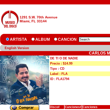
1291 S.W. 70th Avenue
Miami, FL 33144
ARTISTA
ALBUM
CANCION
English Version
CARLOS MA
DE TI O DE NADIE
Precio : $14.99
Tipo : CD
Label : FLA
ID : FLA1794
Disco#
Canciones#
Canciones