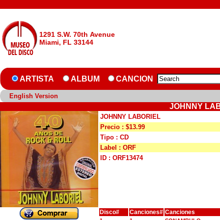
1291 S.W. 70th Avenue
Miami, FL 33144
ARTISTA
ALBUM
CANCION
English Version
JOHNNY LAB
JOHNNY LABORIEL
Precio : $13.99
Tipo : CD
Label : ORF
ID : ORF13474
Disco#
Canciones#
Canciones