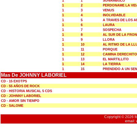
1
1
SONAMBULO
1
2
PERDONAME LA VID
1
3
VENUS
1
4
INOLVIDABLE
1
5
A TRAVES DE LOS 
1
6
LAURA
1
7
SOSPECHA
1
8
AL SUR DE LA FRO
1
9
LLORA
1
10
AL RITMO DE LA LL
1
11
PORQUE
1
12
CAMINA DERECHITO
1
13
EL MARTILLITO
1
14
LA TIERRA
1
15
PRENDIDO A UN SE
Mas De JOHNNY LABORIEL
CD - 15 EXOTPS
CD - 55 AÑOS DE ROCK
CD - HISTORIA MUSICAL 5 CDS
CD - JOHNNY LABORIEL
CD - AMOR SIN TIEMPO
CD - SALOME
Copyright © 2026 Mu
email: