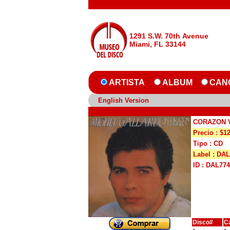
1291 S.W. 70th Avenue
Miami, FL 33144
ARTISTA
ALBUM
CAN
English Version
CORAZON 
Precio : $1
Tipo : CD
Label : DAL
ID : DAL77
Disco#
C