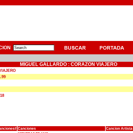
CION
MIGUEL GALLARDO : CORAZON VIAJERO
VIAJERO
2.99
418
anciones#
Canciones
Cancion Artista