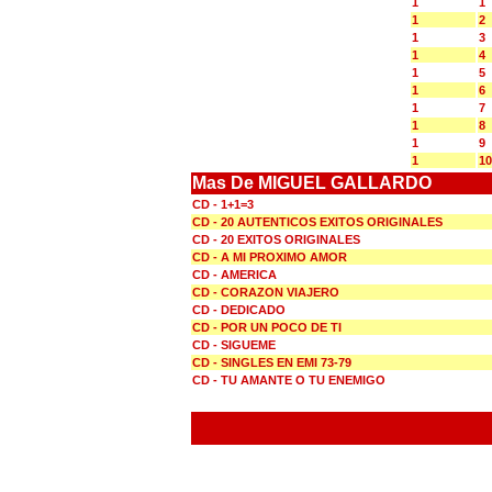
1
1
1
2
1
3
1
4
1
5
1
6
1
7
1
8
1
9
1
10
Mas De MIGUEL GALLARDO
CD - 1+1=3
CD - 20 AUTENTICOS EXITOS ORIGINALES
CD - 20 EXITOS ORIGINALES
CD - A MI PROXIMO AMOR
CD - AMERICA
CD - CORAZON VIAJERO
CD - DEDICADO
CD - POR UN POCO DE TI
CD - SIGUEME
CD - SINGLES EN EMI 73-79
CD - TU AMANTE O TU ENEMIGO