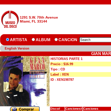
1291 S.W. 70th Avenue
Miami, FL 33144
ARTISTA
ALBUM
CANCION
English Version
GIAN MAR
HISTORIAS PARTE 1
Precio : $16.99
Tipo : CD
Label : XEN
ID : XEN198787
Disco#
Canciones#
Canciones