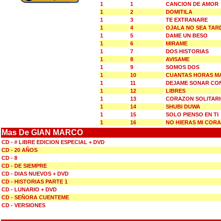
1
1
CANCION DE AMOR
1
2
DOMITILA
1
3
TE EXTRANARE
1
4
OJALA NO SEA TAR
1
5
DAME UN BESO
1
6
MIRAME
1
7
DOS HISTORIAS
1
8
AVISAME
1
9
SOMOS DOS
1
10
CUANTAS HORAS M
1
11
DEJAME SONAR CO
1
12
LIBRES
1
13
CORAZON SOLITAR
1
14
SHUBI DUWA
1
15
SOLO PIENSO EN TI
1
16
NO HIERAS MI COR
Mas De GIAN MARCO
CD - # LIBRE EDICION ESPECIAL + DVD
CD - 20 AÑOS
CD - 8
CD - DE SIEMPRE
CD - DIAS NUEVOS + DVD
CD - HISTORIAS PARTE 1
CD - LUNARIO + DVD
CD - SEÑORA CUENTEME
CD - VERSIONES