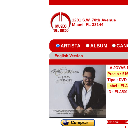
1291 S.W. 70th Avenue
Miami, FL 33144
ARTISTA
ALBUM
CAN
English Version
LA JOYAS 
Precio : $1
Tipo : DV
Label : FLA
ID : FLA501
Disco#
C
1
1