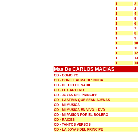
1
2
1
3
1
4
1
5
1
6
1
7
1
8
1
9
1
10
1
11
1
12
1
13
1
14
Mas De CARLOS MACIAS
CD - COMO YO
CD - CON EL ALMA DESNUDA
CD - DE TI O DE NADIE
CD - EL CARTERO
CD - JOYAS DEL PRINCIPE
CD - LASTIMA QUE SEAN AJENAS
CD - MI MUSICA
CD - MI MUSICA EN VIVO + DVD
CD - MI PASION POR EL BOLERO
CD - RAICES
CD - TANTOS VERSOS
CD - LA JOYAS DEL PRINCIPE