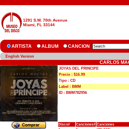
1291 S.W. 70th Avenue
Miami, FL 33144
ARTISTA
ALBUM
CANCION
English Version
CARLOS MAC
JOYAS DEL PRINCIPE
Precio : $16.99
Tipo : CD
Label : BMM
ID : BMM782956
Disco#
Canciones#
Canciones