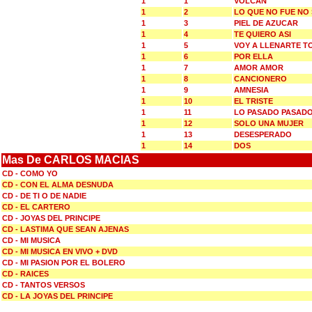
1
1
VOLCAN
1
2
LO QUE NO FUE NO
1
3
PIEL DE AZUCAR
1
4
TE QUIERO ASI
1
5
VOY A LLENARTE T
1
6
POR ELLA
1
7
AMOR AMOR
1
8
CANCIONERO
1
9
AMNESIA
1
10
EL TRISTE
1
11
LO PASADO PASAD
1
12
SOLO UNA MUJER
1
13
DESESPERADO
1
14
DOS
Mas De CARLOS MACIAS
CD - COMO YO
CD - CON EL ALMA DESNUDA
CD - DE TI O DE NADIE
CD - EL CARTERO
CD - JOYAS DEL PRINCIPE
CD - LASTIMA QUE SEAN AJENAS
CD - MI MUSICA
CD - MI MUSICA EN VIVO + DVD
CD - MI PASION POR EL BOLERO
CD - RAICES
CD - TANTOS VERSOS
CD - LA JOYAS DEL PRINCIPE