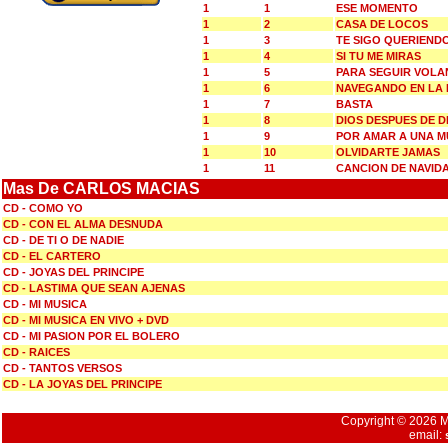
1
1
ESE MOMENTO
1
2
CASA DE LOCOS
1
3
TE SIGO QUERIEND
1
4
SI TU ME MIRAS
1
5
PARA SEGUIR VOL
1
6
NAVEGANDO EN LA
1
7
BASTA
1
8
DIOS DESPUES DE D
1
9
POR AMAR A UNA M
1
10
OLVIDARTE JAMAS
1
11
CANCION DE NAVID
Mas De CARLOS MACIAS
CD - COMO YO
CD - CON EL ALMA DESNUDA
CD - DE TI O DE NADIE
CD - EL CARTERO
CD - JOYAS DEL PRINCIPE
CD - LASTIMA QUE SEAN AJENAS
CD - MI MUSICA
CD - MI MUSICA EN VIVO + DVD
CD - MI PASION POR EL BOLERO
CD - RAICES
CD - TANTOS VERSOS
CD - LA JOYAS DEL PRINCIPE
Copyright © 2026 Mu
email: