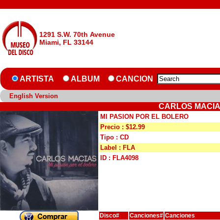
1291 S.W. 70th Avenue
Miami, FL 33144
ARTISTA
ALBUM
CANCION
English Version
CARLOS MACIAS
MI PASION POR EL BOLERO
Precio : $12.99
Tipo : CD
Label : FLA
ID : FLA4098
Disco#
Canciones#
Canciones