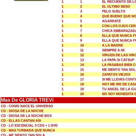
1
1
EL RECUENTO DE L
1
2
EL ULTIMO BESO
1
3
PELO SUELTO
1
4
QUE BUENO QUE NO 
1
5
AGARRATE
1
6
CON LOS OJOS CE
1
7
CHICA EMBARAZAD
1
8
ELLA QUE NUNCA F
1
9
ELLA QUE NUNCA F
1
10
A LA MADRE
1
11
SIEMPRE A MI
1
12
VIRGEN DE LAS VIR
1
13
LA PAPA SI CATSUP
1
14
LA PASABAS BIEN 
1
15
ME SIENTO TAN SO
1
16
ZAPATOS VIEJOS
1
17
SI ME LLEVAS CONT
1
18
HOY ME IRE DE CAS
1
19
TU ANGEL DE LA G
1
20
NO SOY MONEDITA 
Mas De GLORIA TREVI
CD - COMO NACE EL UNIVERSO
CD - DIOSA DE LA NOCHE
CD - DIOSA DE LA NOCHE BOX
CD - ELLAS CANTAN ASI
CD - LO ESCENCIAL 3 CDS + 1 DVD
CD - MAS TURBADA QUE NUNCA
CD - ME SIENTO TAN SOLA