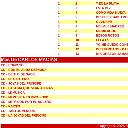
1
2
Y EN LA PLAYA
1
3
ESTA VEZ
1
4
COMO VIDA NUEVA
1
5
DESPUES HABLAMO
1
6
OLVIDAME
1
7
ME VALE MADRES
1
8
UN MILAGRO
1
9
BESOS ROTOS
1
10
ELLA ES
1
11
YO ME QUEDO CON
1
12
BESOS ROTOS - BA
1
13
MI CORAZON JAMA
Mas De CARLOS MACIAS
CD - COMO YO
CD - CON EL ALMA DESNUDA
CD - DE TI O DE NADIE
CD - EL CARTERO
CD - JOYAS DEL PRINCIPE
CD - LASTIMA QUE SEAN AJENAS
CD - MI MUSICA
CD - MI MUSICA EN VIVO + DVD
CD - MI PASION POR EL BOLERO
CD - RAICES
CD - TANTOS VERSOS
CD - LA JOYAS DEL PRINCIPE
Copyright © 2026 Mu