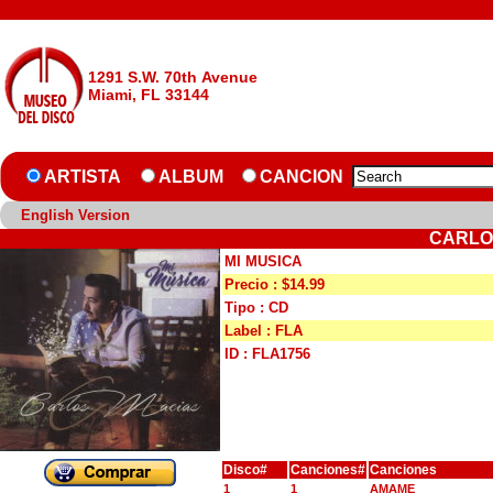
1291 S.W. 70th Avenue
Miami, FL 33144
ARTISTA
ALBUM
CANCION
English Version
CARLOS
MI MUSICA
Precio : $14.99
Tipo : CD
Label : FLA
ID : FLA1756
Disco#
Canciones#
Canciones
1
1
AMAME