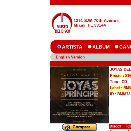
1291 S.W. 70th Avenue
Miami, FL 33144
ARTISTA
ALBUM
CAN
English Version
JOYAS DEL
Precio : $1
Tipo : CD
Label : BM
ID : BMM78
Disco#
C