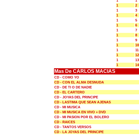
1
1
1
2
1
3
1
4
1
5
1
6
1
7
1
8
1
9
1
10
1
11
1
12
1
13
1
14
Mas De CARLOS MACIAS
CD - COMO YO
CD - CON EL ALMA DESNUDA
CD - DE TI O DE NADIE
CD - EL CARTERO
CD - JOYAS DEL PRINCIPE
CD - LASTIMA QUE SEAN AJENAS
CD - MI MUSICA
CD - MI MUSICA EN VIVO + DVD
CD - MI PASION POR EL BOLERO
CD - RAICES
CD - TANTOS VERSOS
CD - LA JOYAS DEL PRINCIPE