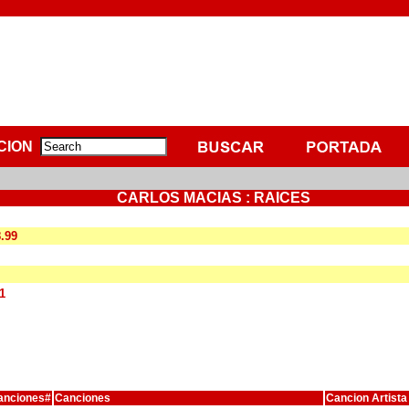
CION
CARLOS MACIAS : RAICES
8.99
1
anciones#
Canciones
Cancion Artista