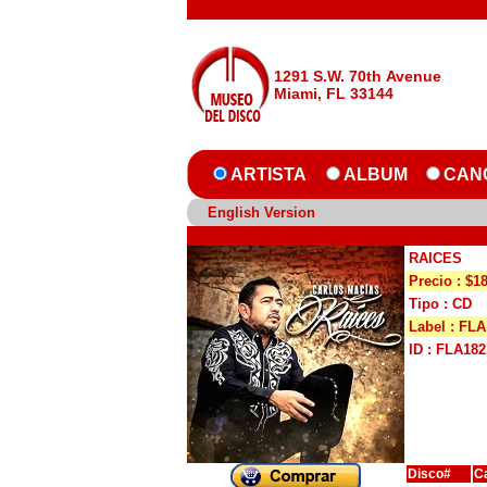
1291 S.W. 70th Avenue
Miami, FL 33144
ARTISTA
ALBUM
CAN
English Version
RAICES
Precio : $1
Tipo : CD
Label : FLA
ID : FLA182
Disco#
C