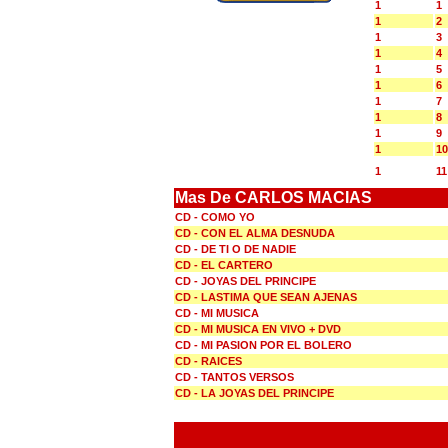
1
1
1
2
1
3
1
4
1
5
1
6
1
7
1
8
1
9
1
10
1
11
Mas De CARLOS MACIAS
CD - COMO YO
CD - CON EL ALMA DESNUDA
CD - DE TI O DE NADIE
CD - EL CARTERO
CD - JOYAS DEL PRINCIPE
CD - LASTIMA QUE SEAN AJENAS
CD - MI MUSICA
CD - MI MUSICA EN VIVO + DVD
CD - MI PASION POR EL BOLERO
CD - RAICES
CD - TANTOS VERSOS
CD - LA JOYAS DEL PRINCIPE