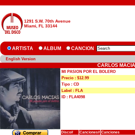
1291 S.W. 70th Avenue
Miami, FL 33144
ARTISTA
ALBUM
CANCION
English Version
CARLOS MACIAS
MI PASION POR EL BOLERO
Precio : $12.99
Tipo : CD
Label : FLA
ID : FLA4098
Disco#
Canciones#
Canciones