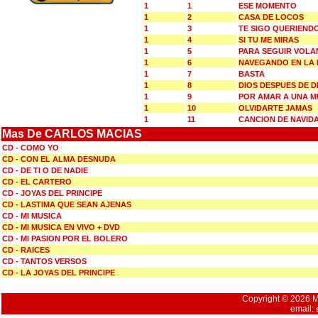
1
1
ESE MOMENTO
1
2
CASA DE LOCOS
1
3
TE SIGO QUERIEND
1
4
SI TU ME MIRAS
1
5
PARA SEGUIR VOL
1
6
NAVEGANDO EN LA
1
7
BASTA
1
8
DIOS DESPUES DE D
1
9
POR AMAR A UNA M
1
10
OLVIDARTE JAMAS
1
11
CANCION DE NAVID
Mas De CARLOS MACIAS
CD - COMO YO
CD - CON EL ALMA DESNUDA
CD - DE TI O DE NADIE
CD - EL CARTERO
CD - JOYAS DEL PRINCIPE
CD - LASTIMA QUE SEAN AJENAS
CD - MI MUSICA
CD - MI MUSICA EN VIVO + DVD
CD - MI PASION POR EL BOLERO
CD - RAICES
CD - TANTOS VERSOS
CD - LA JOYAS DEL PRINCIPE
Copyright © 2026 Mu
email: