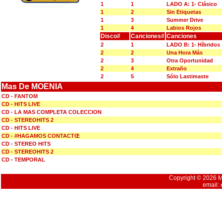
1
1
LADO A: 1- Clásico
1
2
Sin Etiquetas
1
3
Summer Drive
1
4
Labios Rojos
Disco#
Canciones#
Canciones
2
1
LADO B: 1- Híbridos
2
2
Una Hora Más
2
3
Otra Oportunidad
2
4
Extraño
2
5
Sólo Lastimaste
Mas De MOENIA
CD - FANTOM
CD - HITS LIVE
CD - LA MAS COMPLETA COLECCION
CD - STEREOHITS 2
CD - HITS LIVE
CD - #HAGAMOS CONTACTŒ
CD - STEREO HITS
CD - STEREOHITS 2
CD - TEMPORAL
Copyright © 2026 Mu
email: