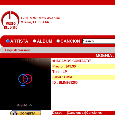
1291 S.W. 70th Avenue
Miami, FL 33144
ARTISTA
ALBUM
CANCION
English Version
MOENIA 
#HAGAMOS CONTACTŒ
Precio : $49.99
Tipo : LP
Label : BMM
ID : BMM988265
Disco#
Canciones#
Canciones