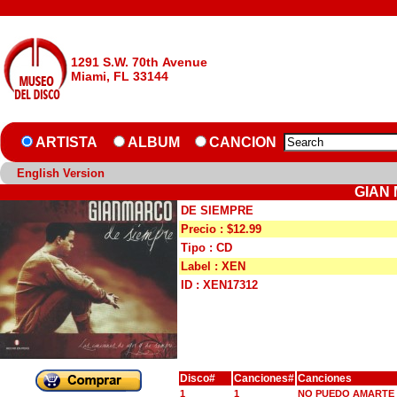
1291 S.W. 70th Avenue
Miami, FL 33144
ARTISTA
ALBUM
CANCION
English Version
GIAN 
DE SIEMPRE
Precio : $12.99
Tipo : CD
Label : XEN
ID : XEN17312
Disco#
Canciones#
Canciones
1
1
NO PUEDO AMARTE