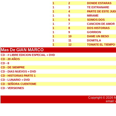
1
2
DONDE ESTARAS
1
3
TE EXTRANARE
1
4
PARTE DE ESTE JU
1
5
MIRAME
1
6
SOMOS DOS
1
7
CANCION DE AMOR
1
8
DOS HISTORIAS
1
9
GORRION
1
10
DAME UN BESO
1
11
DOMITILA
1
12
TOMATE EL TIEMPO
Mas De GIAN MARCO
CD - # LIBRE EDICION ESPECIAL + DVD
CD - 20 AÑOS
CD - 8
CD - DE SIEMPRE
CD - DIAS NUEVOS + DVD
CD - HISTORIAS PARTE 1
CD - LUNARIO + DVD
CD - SEÑORA CUENTEME
CD - VERSIONES
Copyright © 2026 Mu
email: