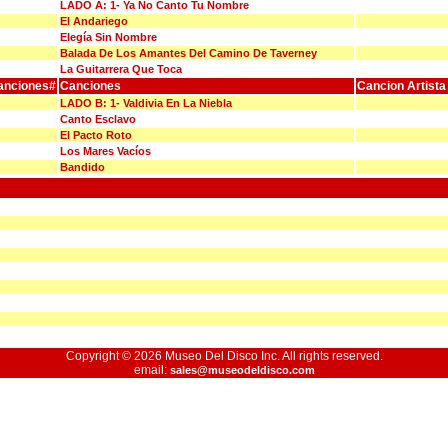
LADO A: 1- Ya No Canto Tu Nombre
El Andariego
Elegía Sin Nombre
Balada De Los Amantes Del Camino De Taverney
La Guitarrera Que Toca
anciones#
Canciones
Cancion Artista
LADO B: 1- Valdivia En La Niebla
Canto Esclavo
El Pacto Roto
Los Mares Vacíos
Bandido
Copyright © 2026 Museo Del Disco Inc. All rights reserved.
email:
sales@museodeldisco.com