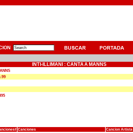
CION
INTI-ILLIMANI : CANTA A MANNS
MANNS
9.99
495
anciones#
Canciones
Cancion Artista