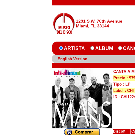
1291 S.W. 70th Avenue
Miami, FL 33144
ARTISTA
ALBUM
CAN
English Version
CANTA A 
Precio : $3
Tipo : LP
Label : CHI
ID : CHI122
Disco#
C