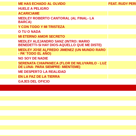
ME HAS ECHADO AL OLVIDO
FEAT. RUDY PER
HUELE A PELIGRO
ACARICIAME
MEDLEY ROBERTO CANTORAL (AL FINAL- LA
BARCA)
Y CON TODO Y MI TRISTEZA
O TU O NADA
MI ETERNO AMOR SECRETO
MEDLEY ALEJANDRO SANZ (INTRO: MARIO
BENEDETTI-SI HAY DIOS-AQUELLO QUE ME DISTE)
MEDLEY JOSE ALFREDO JIMENEZ (UN MUNDO RARO
- PA' TODO EL AÑO)
NO SOY DE NADIE
SERENATA CHIAPANECA (FLOR DE NILUYARILO - LUZ
DE LUNA- PARA SIEMPRE- MIENTEME)
ME DESPERTO LA REALIDAD
EN LA FAZ DE LA TIERRA
GAJES DEL OFICIO