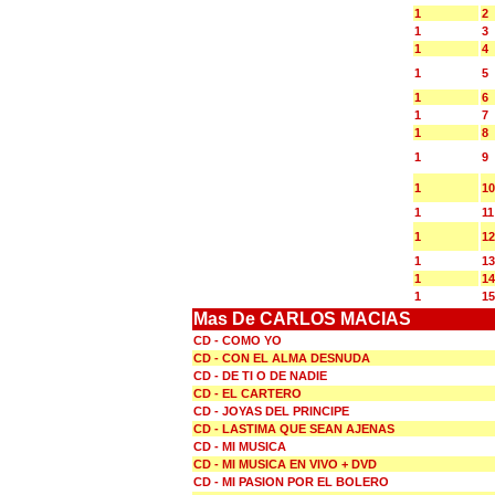
1
2
1
3
1
4
1
5
1
6
1
7
1
8
1
9
1
10
1
11
1
12
1
13
1
14
1
15
Mas De CARLOS MACIAS
CD - COMO YO
CD - CON EL ALMA DESNUDA
CD - DE TI O DE NADIE
CD - EL CARTERO
CD - JOYAS DEL PRINCIPE
CD - LASTIMA QUE SEAN AJENAS
CD - MI MUSICA
CD - MI MUSICA EN VIVO + DVD
CD - MI PASION POR EL BOLERO