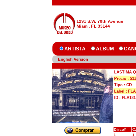
1291 S.W. 70th Avenue
Miami, FL 33144
ARTISTA
ALBUM
CAN
English Version
LASTIMA 
Precio : $1
Tipo : CD
Label : FLA
ID : FLA181
Disco#
C
1
1