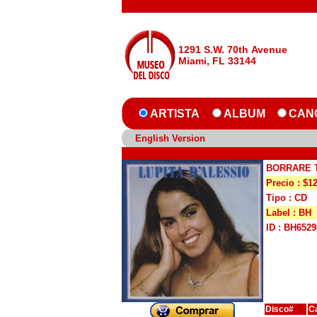
1291 S.W. 70th Avenue
Miami, FL 33144
ARTISTA
ALBUM
CAN
English Version
BORRARE 
Precio : $1
Tipo : CD
Label : BH
ID : BH6529
Disco#
C