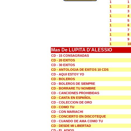
1
1
1
2
1
3
1
4
1
5
1
6
1
7
1
8
1
9
1
10
Mas De LUPITA D'ALESSIO
CD - 15 CONSAGRADAS
CD - 20 EXITOS
CD - 30 EXITOS
CD - ANTOLOGIA DE EXITOS 10 CDS
CD - AQUI ESTOY YO
CD - BOLEROS
CD - BOLEROS DE SIEMPRE
CD - BORRARE TU NOMBRE
CD - CANCIONES PROHIBIDAS
CD - CANTA EN ESPAÑOL
CD - COLECCION DE ORO
CD - COMO TU
CD - CON MARIACHI
CD - CONCIERTO EN DISCOTEQUE
CD - CUANDO DE AMA COMO TU
CD - DESDE MI LIBERTAD
CD - EL ADIOS