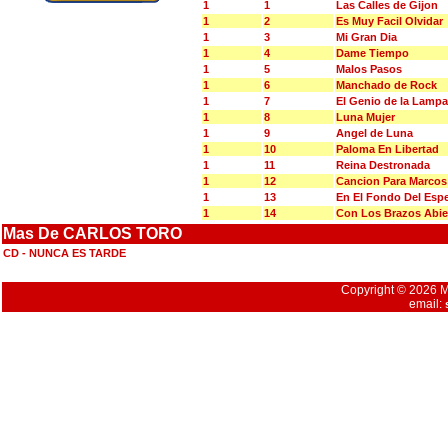
1
1
Las Calles de Gijon
1
2
Es Muy Facil Olvidar
1
3
Mi Gran Dia
1
4
Dame Tiempo
1
5
Malos Pasos
1
6
Manchado de Rock
1
7
El Genio de la Lampa
1
8
Luna Mujer
1
9
Angel de Luna
1
10
Paloma En Libertad
1
11
Reina Destronada
1
12
Cancion Para Marcos
1
13
En El Fondo Del Esp
1
14
Con Los Brazos Abier
Mas De CARLOS TORO
CD - NUNCA ES TARDE
Copyright © 2026 Mu
email: