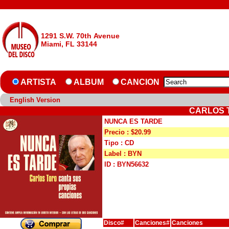
1291 S.W. 70th Avenue
Miami, FL 33144
ARTISTA
ALBUM
CANCION
English Version
CARLOS 
NUNCA ES TARDE
Precio : $20.99
Tipo : CD
Label : BYN
ID : BYN56632
Disco#
Canciones#
Canciones