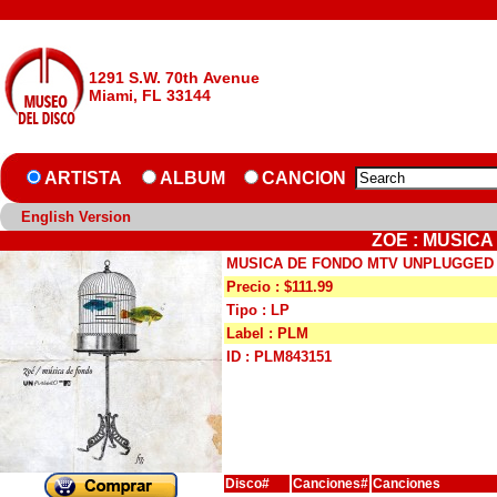
1291 S.W. 70th Avenue
Miami, FL 33144
ARTISTA
ALBUM
CANCION
English Version
ZOE : MUSIC
MUSICA DE FONDO MTV UNPLUGGED
Precio : $111.99
Tipo : LP
Label : PLM
ID : PLM843151
Disco#
Canciones#
Canciones