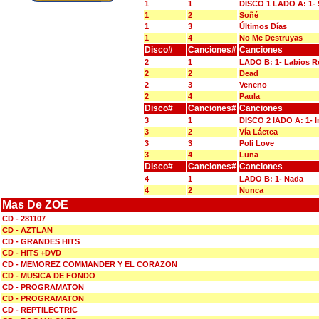
1
1
DISCO 1 LADO A: 1-
1
2
Soñé
1
3
Últimos Días
1
4
No Me Destruyas
Disco#
Canciones#
Canciones
2
1
LADO B: 1- Labios R
2
2
Dead
2
3
Veneno
2
4
Paula
Disco#
Canciones#
Canciones
3
1
DISCO 2 lADO A: 1- In
3
2
Vía Láctea
3
3
Poli Love
3
4
Luna
Disco#
Canciones#
Canciones
4
1
LADO B: 1- Nada
4
2
Nunca
Mas De ZOE
CD - 281107
CD - AZTLAN
CD - GRANDES HITS
CD - HITS +DVD
CD - MEMOREZ COMMANDER Y EL CORAZON
CD - MUSICA DE FONDO
CD - PROGRAMATON
CD - PROGRAMATON
CD - REPTILECTRIC