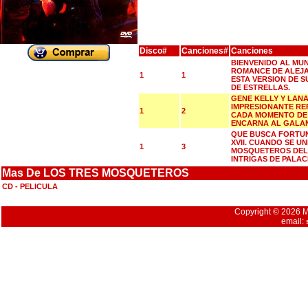
Disco#
Canciones#
Canciones
BIENVENIDO AL MU
ROMANCE DE ALEJ
1
1
ESTA VERSION DE S
DE ESTRELLAS.
GENE KELLY Y LAN
IMPRESIONANTE RE
1
2
CADA MOMENTO DE 
ENCARNA AL GALAN
QUE BUSCA FORTUN
XVII. CUANDO SE U
1
3
MOSQUETEROS DEL 
INTRIGAS DE PALAC
Mas De LOS TRES MOSQUETEROS
CD - PELICULA
Copyright © 2026 Mu
email: