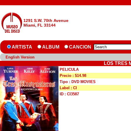
1291 S.W. 70th Avenue
Miami, FL 33144
ARTISTA
ALBUM
CANCION
English Version
LOS TRES 
PELICULA
Precio : $14.98
Tipo : DVD MOVIES
Label : CI
ID : CI3587