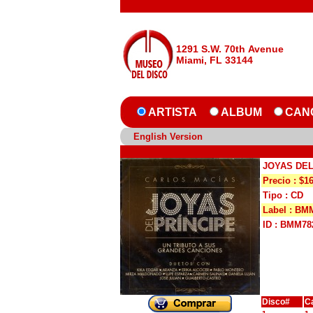
1291 S.W. 70th Avenue
Miami, FL 33144
ARTISTA
ALBUM
CAN
English Version
JOYAS DEL
Precio : $1
Tipo : CD
Label : BM
ID : BMM78
Disco#
C