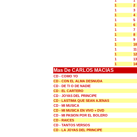
1
1
1
2
1
3
1
4
1
5
1
6
1
7
1
8
1
9
1
10
1
11
1
12
1
13
1
14
Mas De CARLOS MACIAS
CD - COMO YO
CD - CON EL ALMA DESNUDA
CD - DE TI O DE NADIE
CD - EL CARTERO
CD - JOYAS DEL PRINCIPE
CD - LASTIMA QUE SEAN AJENAS
CD - MI MUSICA
CD - MI MUSICA EN VIVO + DVD
CD - MI PASION POR EL BOLERO
CD - RAICES
CD - TANTOS VERSOS
CD - LA JOYAS DEL PRINCIPE