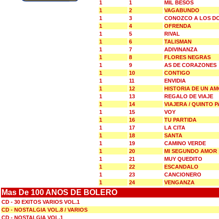
1
1
MIL BESOS
1
2
VAGABUNDO
1
3
CONOZCO A LOS D
1
4
OFRENDA
1
5
RIVAL
1
6
TALISMAN
1
7
ADIVINANZA
1
8
FLORES NEGRAS
1
9
AS DE CORAZONES
1
10
CONTIGO
1
11
ENVIDIA
1
12
HISTORIA DE UN A
1
13
REGALO DE VIAJE
1
14
VIAJERA / QUINTO P
1
15
VOY
1
16
TU PARTIDA
1
17
LA CITA
1
18
SANTA
1
19
CAMINO VERDE
1
20
MI SEGUNDO AMOR
1
21
MUY QUEDITO
1
22
ESCANDALO
1
23
CANCIONERO
1
24
VENGANZA
Mas De 100 ANOS DE BOLERO
CD - 30 EXITOS VARIOS VOL.1
CD - NOSTALGIA VOL.8 / VARIOS
CD - NOSTALGIA VOL.1