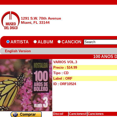
1291 S.W. 70th Avenue
Miami, FL 33144
ARTISTA
ALBUM
CANCION
English Version
100 ANOS 
VARIOS VOL.3
Precio : $14.99
Tipo : CD
Label : ORF
ID : ORF10524
Disco#
Canciones#
Canciones