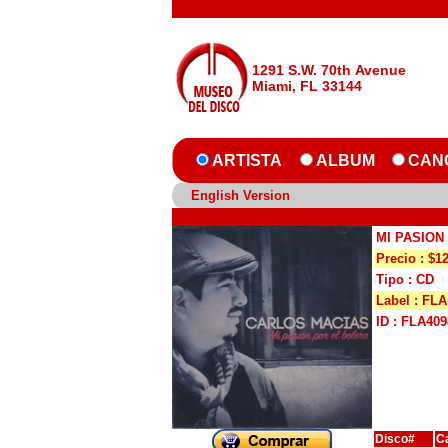
1291 S.W. 70th Avenue
Miami, FL 33144
ARTISTA
ALBUM
CAN
English Version
MI PASION
Precio : $1
Tipo : CD
Label : FLA
ID : FLA409
Disco#
C