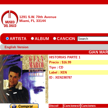
1291 S.W. 70th Avenue
Miami, FL 33144
ARTISTA
ALBUM
CANCION
English Version
GIAN MAR
HISTORIAS PARTE 1
Precio : $16.99
Tipo : CD
Label : XEN
ID : XEN198787
Disco#
Canciones#
Canciones