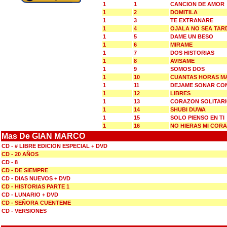
1
1
CANCION DE AMOR
1
2
DOMITILA
1
3
TE EXTRANARE
1
4
OJALA NO SEA TAR
1
5
DAME UN BESO
1
6
MIRAME
1
7
DOS HISTORIAS
1
8
AVISAME
1
9
SOMOS DOS
1
10
CUANTAS HORAS M
1
11
DEJAME SONAR CO
1
12
LIBRES
1
13
CORAZON SOLITAR
1
14
SHUBI DUWA
1
15
SOLO PIENSO EN TI
1
16
NO HIERAS MI COR
Mas De GIAN MARCO
CD - # LIBRE EDICION ESPECIAL + DVD
CD - 20 AÑOS
CD - 8
CD - DE SIEMPRE
CD - DIAS NUEVOS + DVD
CD - HISTORIAS PARTE 1
CD - LUNARIO + DVD
CD - SEÑORA CUENTEME
CD - VERSIONES