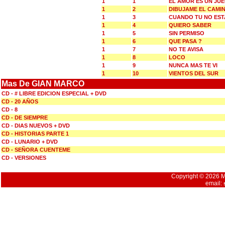
1
1
EL AMOR ES UN JU
1
2
DIBUJAME EL CAMI
1
3
CUANDO TU NO EST
1
4
QUIERO SABER
1
5
SIN PERMISO
1
6
QUE PASA ?
1
7
NO TE AVISA
1
8
LOCO
1
9
NUNCA MAS TE VI
1
10
VIENTOS DEL SUR
Mas De GIAN MARCO
CD - # LIBRE EDICION ESPECIAL + DVD
CD - 20 AÑOS
CD - 8
CD - DE SIEMPRE
CD - DIAS NUEVOS + DVD
CD - HISTORIAS PARTE 1
CD - LUNARIO + DVD
CD - SEÑORA CUENTEME
CD - VERSIONES
Copyright © 2026 Mu
email: