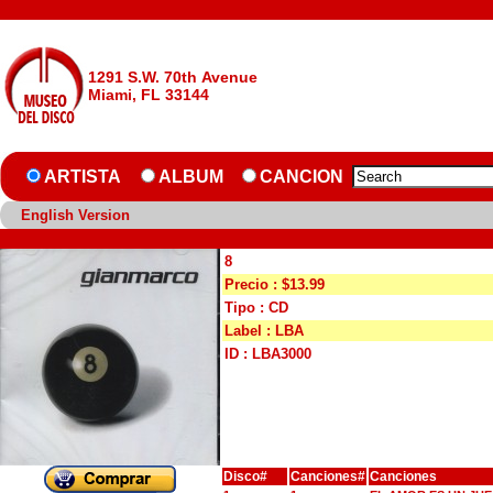
1291 S.W. 70th Avenue
Miami, FL 33144
ARTISTA
ALBUM
CANCION
English Version
8
Precio : $13.99
Tipo : CD
Label : LBA
ID : LBA3000
Disco#
Canciones#
Canciones