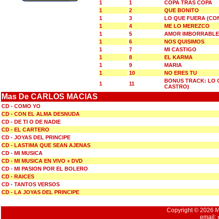
1
1
COPA TRAS COPA
1
2
QUE BONITO
1
3
LO QUE FUERA (CO
1
4
ME LO MEREZCO
1
5
AMOR IMBORRABLE
1
6
NOS QUISIMOS
1
7
MI CASTIGO
1
8
EL KARMA
1
9
MARIA
1
10
NO ERES TU
BONUS TRACK: LO 
1
11
CASTRO)
Mas De CARLOS MACIAS
CD - COMO YO
CD - CON EL ALMA DESNUDA
CD - DE TI O DE NADIE
CD - EL CARTERO
CD - JOYAS DEL PRINCIPE
CD - LASTIMA QUE SEAN AJENAS
CD - MI MUSICA
CD - MI MUSICA EN VIVO + DVD
CD - MI PASION POR EL BOLERO
CD - RAICES
CD - TANTOS VERSOS
CD - LA JOYAS DEL PRINCIPE
Copyright © 2026 Mu
email: