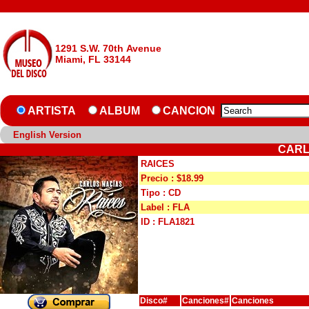
1291 S.W. 70th Avenue
Miami, FL 33144
ARTISTA
ALBUM
CANCION
English Version
CARL
RAICES
Precio : $18.99
Tipo : CD
Label : FLA
ID : FLA1821
Disco#
Canciones#
Canciones