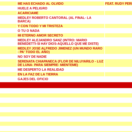
ME HAS ECHADO AL OLVIDO
FEAT. RUDY PER
HUELE A PELIGRO
ACARICIAME
MEDLEY ROBERTO CANTORAL (AL FINAL- LA
BARCA)
Y CON TODO Y MI TRISTEZA
O TU O NADA
MI ETERNO AMOR SECRETO
MEDLEY ALEJANDRO SANZ (INTRO: MARIO
BENEDETTI-SI HAY DIOS-AQUELLO QUE ME DISTE)
MEDLEY JOSE ALFREDO JIMENEZ (UN MUNDO RARO
- PA' TODO EL AÑO)
NO SOY DE NADIE
SERENATA CHIAPANECA (FLOR DE NILUYARILO - LUZ
DE LUNA- PARA SIEMPRE- MIENTEME)
ME DESPERTO LA REALIDAD
EN LA FAZ DE LA TIERRA
GAJES DEL OFICIO