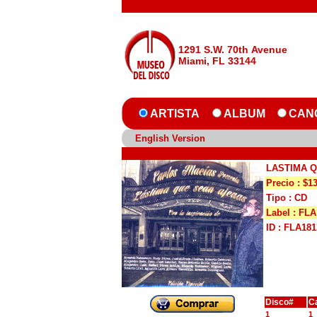
1291 S.W. 70th Avenue
Miami, FL 33144
ARTISTA
ALBUM
CAN
English Version
LASTIMA 
Precio : $1
Tipo : CD
Label : FLA
ID : FLA181
Disco#
C
1
1