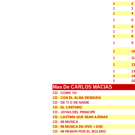
1
2
1
3
1
4
1
5
1
6
1
7
1
8
1
9
1
10
1
11
1
12
1
13
1
14
1
15
Mas De CARLOS MACIAS
CD - COMO YO
CD - CON EL ALMA DESNUDA
CD - DE TI O DE NADIE
CD - EL CARTERO
CD - JOYAS DEL PRINCIPE
CD - LASTIMA QUE SEAN AJENAS
CD - MI MUSICA
CD - MI MUSICA EN VIVO + DVD
CD - MI PASION POR EL BOLERO