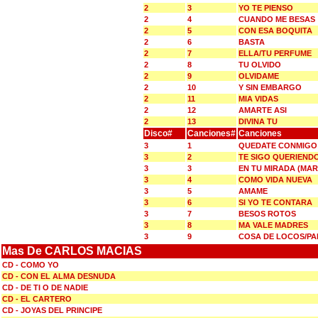
2
3
YO TE PIENSO
2
4
CUANDO ME BESAS
2
5
CON ESA BOQUITA
2
6
BASTA
2
7
ELLA/TU PERFUME
2
8
TU OLVIDO
2
9
OLVIDAME
2
10
Y SIN EMBARGO
2
11
MIA VIDAS
2
12
AMARTE ASI
2
13
DIVINA TU
Disco#
Canciones#
Canciones
3
1
QUEDATE CONMIGO 
3
2
TE SIGO QUERIENDO
3
3
EN TU MIRADA (MAR
3
4
COMO VIDA NUEVA
3
5
AMAME
3
6
SI YO TE CONTARA
3
7
BESOS ROTOS
3
8
MA VALE MADRES
3
9
COSA DE LOCOS/PA
Mas De CARLOS MACIAS
CD - COMO YO
CD - CON EL ALMA DESNUDA
CD - DE TI O DE NADIE
CD - EL CARTERO
CD - JOYAS DEL PRINCIPE