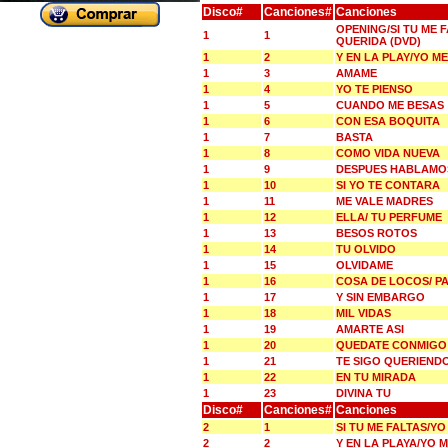
Disco#
Canciones#
Canciones
OPENING/SI TU ME 
1
1
QUERIDA (DVD)
1
2
Y EN LA PLAY/YO 
1
3
AMAME
1
4
YO TE PIENSO
1
5
CUANDO ME BESAS
1
6
CON ESA BOQUITA
1
7
BASTA
1
8
COMO VIDA NUEVA
1
9
DESPUES HABLAMO
1
10
SI YO TE CONTARA
1
11
ME VALE MADRES
1
12
ELLA/ TU PERFUME
1
13
BESOS ROTOS
1
14
TU OLVIDO
1
15
OLVIDAME
1
16
COSA DE LOCOS/ P
1
17
Y SIN EMBARGO
1
18
MIL VIDAS
1
19
AMARTE ASI
1
20
QUEDATE CONMIGO
1
21
TE SIGO QUERIEND
1
22
EN TU MIRADA
1
23
DIVINA TU
Disco#
Canciones#
Canciones
2
1
SI TU ME FALTAS/Y
2
2
Y EN LA PLAYA/YO