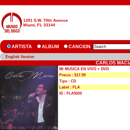
1291 S.W. 70th Avenue
Miami, FL 33144
ARTISTA
ALBUM
CANCION
English Version
CARLOS MACIA
MI MUSICA EN VIVO + DVD
Precio : $17.99
Tipo : CD
Label : FLA
ID : FLA5020