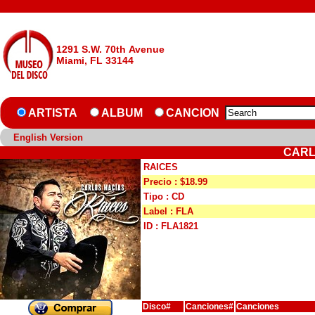
1291 S.W. 70th Avenue
Miami, FL 33144
ARTISTA
ALBUM
CANCION
English Version
CARL
RAICES
Precio : $18.99
Tipo : CD
Label : FLA
ID : FLA1821
Disco#
Canciones#
Canciones