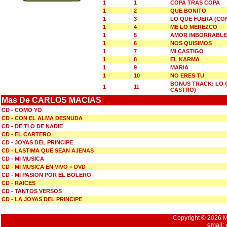
1
1
COPA TRAS COPA
1
2
QUE BONITO
1
3
LO QUE FUERA (CO
1
4
ME LO MEREZCO
1
5
AMOR IMBORRABLE
1
6
NOS QUISIMOS
1
7
MI CASTIGO
1
8
EL KARMA
1
9
MARIA
1
10
NO ERES TU
BONUS TRACK: LO 
1
11
CASTRO)
Mas De CARLOS MACIAS
CD - COMO YO
CD - CON EL ALMA DESNUDA
CD - DE TI O DE NADIE
CD - EL CARTERO
CD - JOYAS DEL PRINCIPE
CD - LASTIMA QUE SEAN AJENAS
CD - MI MUSICA
CD - MI MUSICA EN VIVO + DVD
CD - MI PASION POR EL BOLERO
CD - RAICES
CD - TANTOS VERSOS
CD - LA JOYAS DEL PRINCIPE
Copyright © 2026 Mu
email: