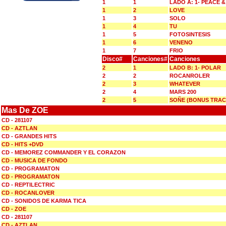
1
1
LADO A: 1- PEACE 
1
2
LOVE
1
3
SOLO
1
4
TU
1
5
FOTOSINTESIS
1
6
VENENO
1
7
FRIO
Disco#
Canciones#
Canciones
2
1
LADO B: 1- POLAR
2
2
ROCANROLER
2
3
WHATEVER
2
4
MARS 200
2
5
SOÑE (BONUS TRAC
Mas De ZOE
CD - 281107
CD - AZTLAN
CD - GRANDES HITS
CD - HITS +DVD
CD - MEMOREZ COMMANDER Y EL CORAZON
CD - MUSICA DE FONDO
CD - PROGRAMATON
CD - PROGRAMATON
CD - REPTILECTRIC
CD - ROCANLOVER
CD - SONIDOS DE KARMA TICA
CD - ZOE
CD - 281107
CD - AZTLAN