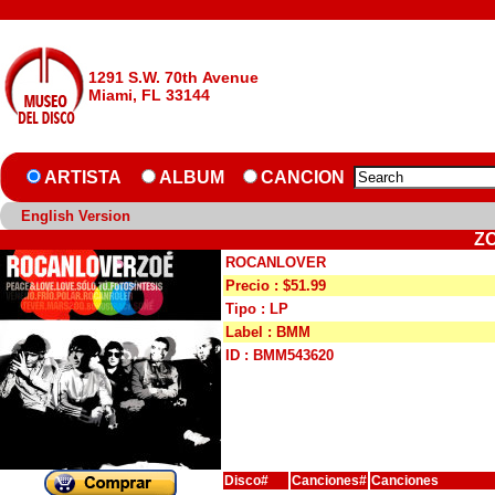
1291 S.W. 70th Avenue
Miami, FL 33144
ARTISTA
ALBUM
CANCION
English Version
Z
ROCANLOVER
Precio : $51.99
Tipo : LP
Label : BMM
ID : BMM543620
Disco#
Canciones#
Canciones