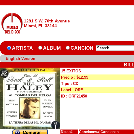
1291 S.W. 70th Avenue
Miami, FL 33144
ARTISTA
ALBUM
CANCION
English Version
BIL
15 EXITOS
Precio : $12.99
Tipo : CD
Label : ORF
ID : ORF21450
Disco#
Canciones#
Canciones