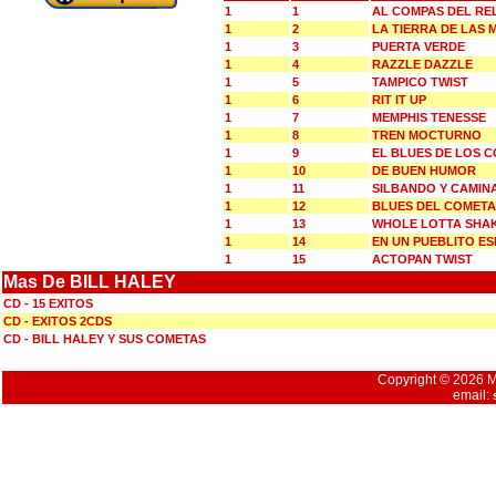
1
1
AL COMPAS DEL RE
1
2
LA TIERRA DE LAS 
1
3
PUERTA VERDE
1
4
RAZZLE DAZZLE
1
5
TAMPICO TWIST
1
6
RIT IT UP
1
7
MEMPHIS TENESSE
1
8
TREN MOCTURNO
1
9
EL BLUES DE LOS 
1
10
DE BUEN HUMOR
1
11
SILBANDO Y CAMIN
1
12
BLUES DEL COMETA
1
13
WHOLE LOTTA SHAK
1
14
EN UN PUEBLITO E
1
15
ACTOPAN TWIST
Mas De BILL HALEY
CD - 15 EXITOS
CD - EXITOS 2CDS
CD - BILL HALEY Y SUS COMETAS
Copyright © 2026 Mu
email: