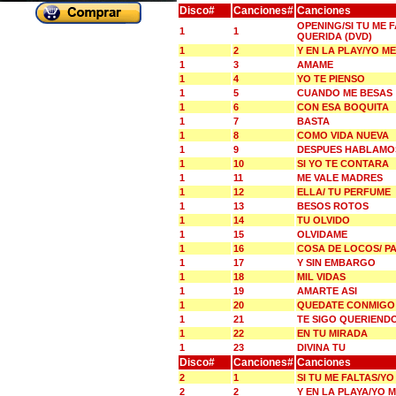
Disco#
Canciones#
Canciones
OPENING/SI TU ME 
1
1
QUERIDA (DVD)
1
2
Y EN LA PLAY/YO 
1
3
AMAME
1
4
YO TE PIENSO
1
5
CUANDO ME BESAS
1
6
CON ESA BOQUITA
1
7
BASTA
1
8
COMO VIDA NUEVA
1
9
DESPUES HABLAMO
1
10
SI YO TE CONTARA
1
11
ME VALE MADRES
1
12
ELLA/ TU PERFUME
1
13
BESOS ROTOS
1
14
TU OLVIDO
1
15
OLVIDAME
1
16
COSA DE LOCOS/ P
1
17
Y SIN EMBARGO
1
18
MIL VIDAS
1
19
AMARTE ASI
1
20
QUEDATE CONMIGO
1
21
TE SIGO QUERIEND
1
22
EN TU MIRADA
1
23
DIVINA TU
Disco#
Canciones#
Canciones
2
1
SI TU ME FALTAS/Y
2
2
Y EN LA PLAYA/YO