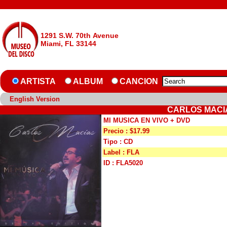
1291 S.W. 70th Avenue
Miami, FL 33144
ARTISTA
ALBUM
CANCION
English Version
CARLOS MACIA
MI MUSICA EN VIVO + DVD
Precio : $17.99
Tipo : CD
Label : FLA
ID : FLA5020