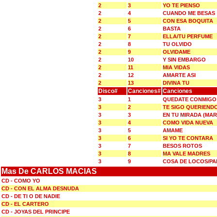
2
3
YO TE PIENSO
2
4
CUANDO ME BESAS
2
5
CON ESA BOQUITA
2
6
BASTA
2
7
ELLA/TU PERFUME
2
8
TU OLVIDO
2
9
OLVIDAME
2
10
Y SIN EMBARGO
2
11
MIA VIDAS
2
12
AMARTE ASI
2
13
DIVINA TU
Disco#
Canciones#
Canciones
3
1
QUEDATE CONMIGO 
3
2
TE SIGO QUERIENDO
3
3
EN TU MIRADA (MAR
3
4
COMO VIDA NUEVA
3
5
AMAME
3
6
SI YO TE CONTARA
3
7
BESOS ROTOS
3
8
MA VALE MADRES
3
9
COSA DE LOCOS/PA
Mas De CARLOS MACIAS
CD - COMO YO
CD - CON EL ALMA DESNUDA
CD - DE TI O DE NADIE
CD - EL CARTERO
CD - JOYAS DEL PRINCIPE