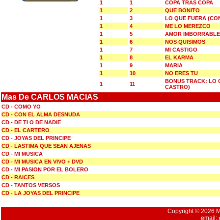
1
1
COPA TRAS COPA
1
2
QUE BONITO
1
3
LO QUE FUERA (CO
1
4
ME LO MEREZCO
1
5
AMOR IMBORRABLE
1
6
NOS QUISIMOS
1
7
MI CASTIGO
1
8
EL KARMA
1
9
MARIA
1
10
NO ERES TU
BONUS TRACK: LO 
1
11
CASTRO)
Mas De CARLOS MACIAS
CD - COMO YO
CD - CON EL ALMA DESNUDA
CD - DE TI O DE NADIE
CD - EL CARTERO
CD - JOYAS DEL PRINCIPE
CD - LASTIMA QUE SEAN AJENAS
CD - MI MUSICA
CD - MI MUSICA EN VIVO + DVD
CD - MI PASION POR EL BOLERO
CD - RAICES
CD - TANTOS VERSOS
CD - LA JOYAS DEL PRINCIPE
Copyright © 2026 Mu
email: