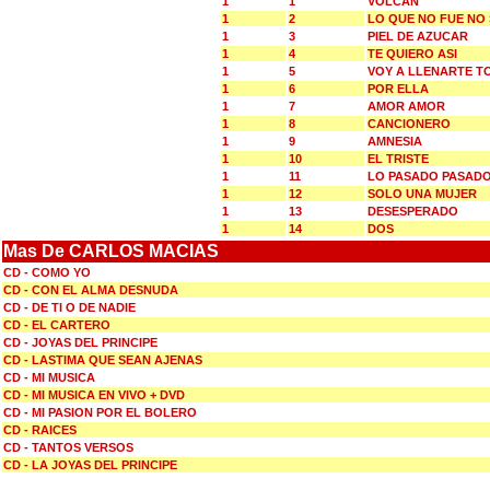
1
1
VOLCAN
1
2
LO QUE NO FUE NO
1
3
PIEL DE AZUCAR
1
4
TE QUIERO ASI
1
5
VOY A LLENARTE T
1
6
POR ELLA
1
7
AMOR AMOR
1
8
CANCIONERO
1
9
AMNESIA
1
10
EL TRISTE
1
11
LO PASADO PASAD
1
12
SOLO UNA MUJER
1
13
DESESPERADO
1
14
DOS
Mas De CARLOS MACIAS
CD - COMO YO
CD - CON EL ALMA DESNUDA
CD - DE TI O DE NADIE
CD - EL CARTERO
CD - JOYAS DEL PRINCIPE
CD - LASTIMA QUE SEAN AJENAS
CD - MI MUSICA
CD - MI MUSICA EN VIVO + DVD
CD - MI PASION POR EL BOLERO
CD - RAICES
CD - TANTOS VERSOS
CD - LA JOYAS DEL PRINCIPE