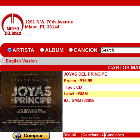
1291 S.W. 70th Avenue
Miami, FL 33144
ARTISTA
ALBUM
CANCION
English Version
CARLOS MAC
JOYAS DEL PRINCIPE
Precio : $16.99
Tipo : CD
Label : BMM
ID : BMM782956
Disco#
Canciones#
Canciones