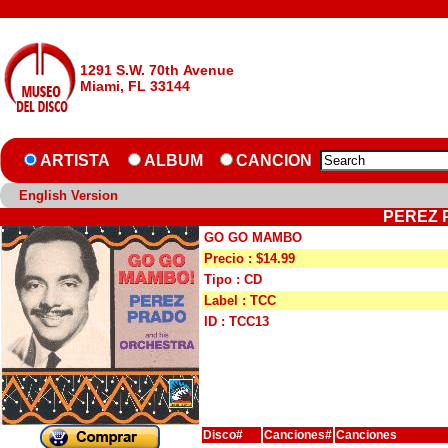
1291 S.W. 70th Avenue
Miami, FL 33144
ARTISTA
ALBUM
CANCION
English Version
PEREZ 
GO GO MAMBO
Precio : $14.99
Tipo : CD
Label : TCC
ID : TCC13
Disco#
Canciones#
Canciones