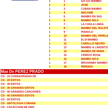
1
1
GO GO MAMBO
1
2
JOSE
1
3
CUBAN MAMBO
1
4
MACOME
1
5
MAMBO EN SAX
1
6
MAMBO NO.5
1
7
LA CHULA LINDA
1
8
MAMBO DEL RULET
1
9
PIANOLO
1
10
MAMBO DEL PAPEL
1
11
ELSI MAMBO
1
12
CABALLO NEGRO
1
13
MAMBO A LAKENTO
1
14
MAMBO DE PARIS
1
15
CEREZO ROSA
1
16
MAMBO NO.8
1
17
BROADWAY MAMBO
1
18
PERDIDO
Mas De PEREZ PRADO
CD - 15 CONSAGRADAS DE
CD - 20 EXITOS
CD - 30 EXITOS
CD - 30 GRANDES EXITOS
CD - 40 GRANDES CANCIONES
CD - 40 GRANDES EXITOS
CD - 60 EXITOS
CD - ANTOLOGIA CUBANA
CD - COLECCION DE ORO