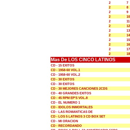
2
7
2
8
2
9
2
10
2
11
2
12
2
13
2
14
2
15
2
16
2
17
2
18
Mas De LOS CINCO LATINOS
CD - 15 EXITOS
CD - 1958-60 VOL.1
CD - 1958-60 VOL.2
CD - 30 EXITOS
CD - 30 EXITOS
CD - 30 MEJORES CANCIONES 2CDS
CD - 40 GRANDES EXITOS
CD - 45 RPM EP'S VOL.8
CD - EL NUMERO 1
CD - IDOLOS INMORTALES
CD - LAS ROMANTICAS DE
CD - LOS 5 LATINOS 3 CD BOX SET
CD - MI ORACION
CD - RECORDANDO