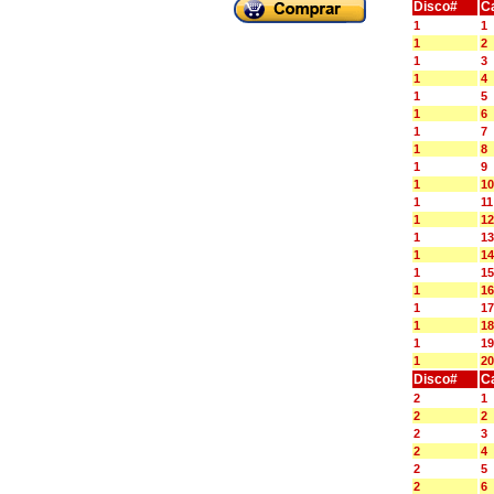
Disco#
C
1
1
1
2
1
3
1
4
1
5
1
6
1
7
1
8
1
9
1
10
1
11
1
12
1
13
1
14
1
15
1
16
1
17
1
18
1
19
1
20
Disco#
C
2
1
2
2
2
3
2
4
2
5
2
6