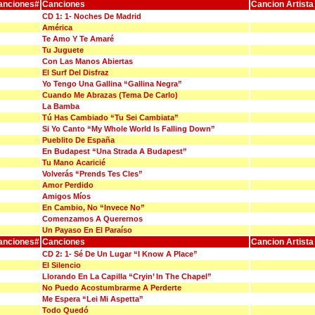
anciones#
Canciones
Cancion Artista
CD 1: 1- Noches De Madrid
América
Te Amo Y Te Amaré
Tu Juguete
Con Las Manos Abiertas
El Surf Del Disfraz
Yo Tengo Una Gallina “Gallina Negra”
Cuando Me Abrazas (Tema De Carlo)
La Bamba
Tú Has Cambiado “Tu Sei Cambiata”
Si Yo Canto “My Whole World Is Falling Down”
Pueblito De España
En Budapest “Una Strada A Budapest”
Tu Mano Acaricié
Volverás “Prends Tes Cles”
Amor Perdido
Amigos Míos
En Cambio, No “Invece No”
Comenzamos A Querernos
Un Payaso En El Paraíso
anciones#
Canciones
Cancion Artista
CD 2: 1- Sé De Un Lugar “I Know A Place”
El Silencio
Llorando En La Capilla “Cryin’ In The Chapel”
No Puedo Acostumbrarme A Perderte
Me Espera “Lei Mi Aspetta”
Todo Quedó