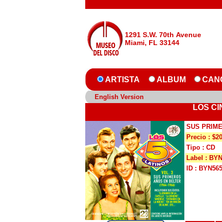
1291 S.W. 70th Avenue
Miami, FL 33144
ARTISTA
ALBUM
CAN
English Version
LOS CI
SUS PRIME
Precio : $2
Tipo : CD
Label : BY
ID : BYN56