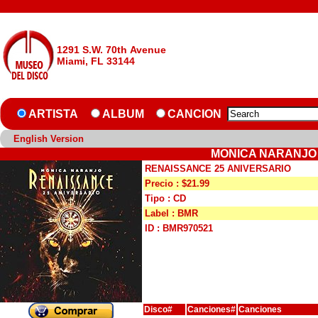
1291 S.W. 70th Avenue
Miami, FL 33144
ARTISTA
ALBUM
CANCION
English Version
MONICA NARANJO 
RENAISSANCE 25 ANIVERSARIO
Precio : $21.99
Tipo : CD
Label : BMR
ID : BMR970521
Disco#
Canciones#
Canciones