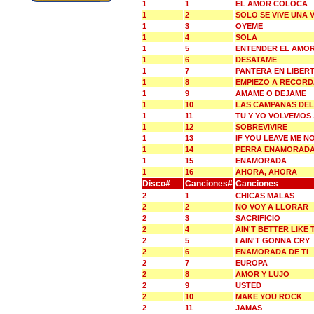
1
1
EL AMOR COLOCA
1
2
SOLO SE VIVE UNA 
1
3
OYEME
1
4
SOLA
1
5
ENTENDER EL AMO
1
6
DESATAME
1
7
PANTERA EN LIBER
1
8
EMPIEZO A RECOR
1
9
AMAME O DEJAME
1
10
LAS CAMPANAS DE
1
11
TU Y YO VOLVEMOS
1
12
SOBREVIVIRE
1
13
IF YOU LEAVE ME N
1
14
PERRA ENAMORAD
1
15
ENAMORADA
1
16
AHORA, AHORA
Disco#
Canciones#
Canciones
2
1
CHICAS MALAS
2
2
NO VOY A LLORAR
2
3
SACRIFICIO
2
4
AIN'T BETTER LIKE 
2
5
I AIN'T GONNA CRY
2
6
ENAMORADA DE TI
2
7
EUROPA
2
8
AMOR Y LUJO
2
9
USTED
2
10
MAKE YOU ROCK
2
11
JAMAS