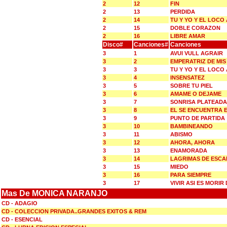
2
12
FIN
2
13
PERDIDA
2
14
TU Y YO Y EL LOCO
2
15
DOBLE CORAZON
2
16
LIBRE AMAR
Disco#
Canciones#
Canciones
3
1
AVUI VULL AGRAIR
3
2
EMPERATRIZ DE MI
3
3
TU Y YO Y EL LOCO
3
4
INSENSATEZ
3
5
SOBRE TU PIEL
3
6
AMAME O DEJAME
3
7
SONRISA PLATEADA
3
8
EL SE ENCUENTRA E
3
9
PUNTO DE PARTIDA
3
10
BAMBINEANDO
3
11
ABISMO
3
12
AHORA, AHORA
3
13
ENAMORADA
3
14
LAGRIMAS DE ESC
3
15
MIEDO
3
16
PARA SIEMPRE
3
17
VIVIR ASI ES MORIR
Mas De MONICA NARANJO
CD - ADAGIO
CD - COLECCION PRIVADA..GRANDES EXITOS & REM
CD - ESENCIAL