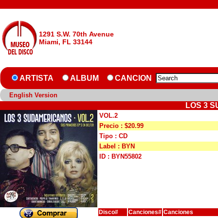
1291 S.W. 70th Avenue
Miami, FL 33144
ARTISTA
ALBUM
CANCION
English Version
LOS 3 S
VOL.2
Precio : $20.99
Tipo : CD
Label : BYN
ID : BYN55802
Disco#
Canciones#
Canciones