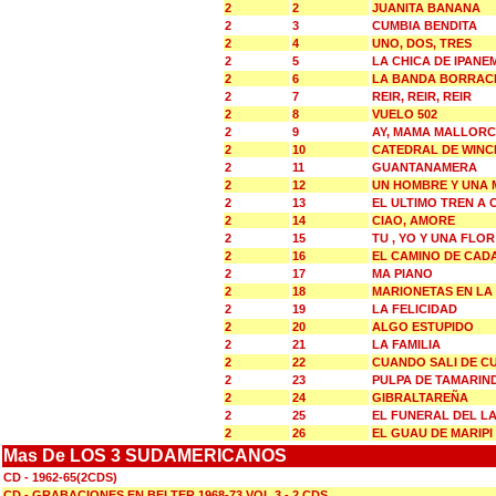
2
2
JUANITA BANANA
2
3
CUMBIA BENDITA
2
4
UNO, DOS, TRES
2
5
LA CHICA DE IPANE
2
6
LA BANDA BORRAC
2
7
REIR, REIR, REIR
2
8
VUELO 502
2
9
AY, MAMA MALLOR
2
10
CATEDRAL DE WINC
2
11
GUANTANAMERA
2
12
UN HOMBRE Y UNA 
2
13
EL ULTIMO TREN A 
2
14
CIAO, AMORE
2
15
TU , YO Y UNA FLOR
2
16
EL CAMINO DE CAD
2
17
MA PIANO
2
18
MARIONETAS EN LA
2
19
LA FELICIDAD
2
20
ALGO ESTUPIDO
2
21
LA FAMILIA
2
22
CUANDO SALI DE C
2
23
PULPA DE TAMARIN
2
24
GIBRALTAREÑA
2
25
EL FUNERAL DEL 
2
26
EL GUAU DE MARIPI
Mas De LOS 3 SUDAMERICANOS
CD - 1962-65(2CDS)
CD - GRABACIONES EN BELTER 1968-73 VOL.3 - 2 CDS