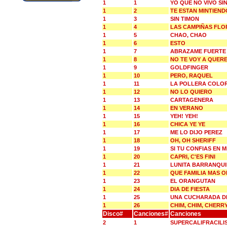
1
1
YO QUE NO VIVO SIN
1
2
TE ESTAN MINTIEND
1
3
SIN TIMON
1
4
LAS CAMPIÑAS FLO
1
5
CHAO, CHAO
1
6
ESTO
1
7
ABRAZAME FUERTE
1
8
NO TE VOY A QUER
1
9
GOLDFINGER
1
10
PERO, RAQUEL
1
11
LA POLLERA COLO
1
12
NO LO QUIERO
1
13
CARTAGENERA
1
14
EN VERANO
1
15
YEH! YEH!
1
16
CHICA YE YE
1
17
ME LO DIJO PEREZ
1
18
OH, OH SHERIFF
1
19
SI TU CONFIAS EN M
1
20
CAPRI, C'ES FINI
1
21
LUNITA BARRANQU
1
22
QUE FAMILIA MAS O
1
23
EL ORANGUTAN
1
24
DIA DE FIESTA
1
25
UNA CUCHARADA D
1
26
CHIM, CHIM, CHERR
Disco#
Canciones#
Canciones
2
1
SUPERCALIFRACILI