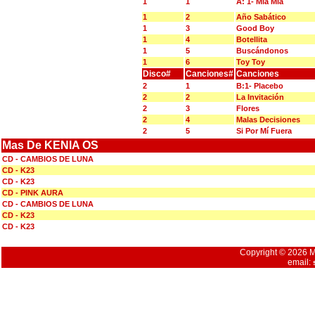
1
1
A: 1- Mía Mía
1
2
Año Sabático
1
3
Good Boy
1
4
Botellita
1
5
Buscándonos
1
6
Toy Toy
Disco#
Canciones#
Canciones
2
1
B:1- Placebo
2
2
La Invitación
2
3
Flores
2
4
Malas Decisiones
2
5
Si Por Mí Fuera
Mas De KENIA OS
CD - CAMBIOS DE LUNA
CD - K23
CD - K23
CD - PINK AURA
CD - CAMBIOS DE LUNA
CD - K23
CD - K23
Copyright © 2026 Mu
email: