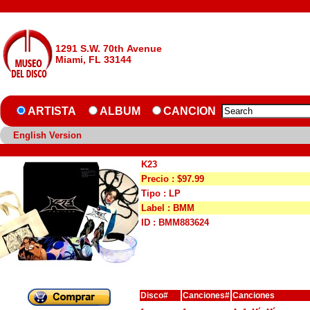
1291 S.W. 70th Avenue
Miami, FL 33144
ARTISTA
ALBUM
CANCION
English Version
K23
Precio : $97.99
Tipo : LP
Label : BMM
ID : BMM883624
Disco#
Canciones#
Canciones