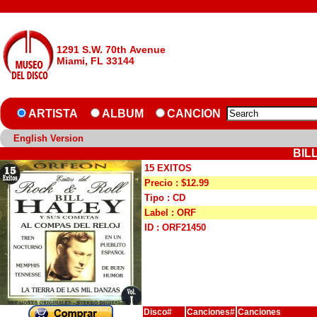
1291 S.W. 70th Avenue
Miami, FL 33144
ARTISTA
ALBUM
CANCION
English Version
BIL
15 EXITOS
Precio : $12.99
Tipo : CD
Label : ORF
ID : ORF21450
Disco#
Canciones#
Canciones