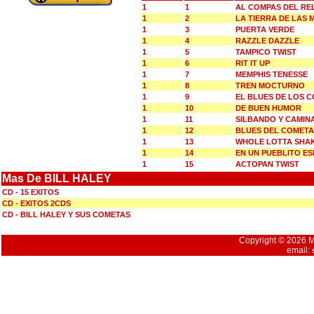
1
1
AL COMPAS DEL RE
1
2
LA TIERRA DE LAS 
1
3
PUERTA VERDE
1
4
RAZZLE DAZZLE
1
5
TAMPICO TWIST
1
6
RIT IT UP
1
7
MEMPHIS TENESSE
1
8
TREN MOCTURNO
1
9
EL BLUES DE LOS 
1
10
DE BUEN HUMOR
1
11
SILBANDO Y CAMIN
1
12
BLUES DEL COMETA
1
13
WHOLE LOTTA SHAK
1
14
EN UN PUEBLITO E
1
15
ACTOPAN TWIST
Mas De BILL HALEY
CD - 15 EXITOS
CD - EXITOS 2CDS
CD - BILL HALEY Y SUS COMETAS
Copyright © 2026 Mu
email: