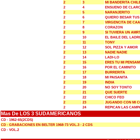
2
3
MI BANDERITA CHIL
2
4
ENSUENO DE CLARO
2
5
NARANJERITO
2
6
QUIERO BESAR TUS
2
7
VIRGENCITA DE CA
2
8
CORAZON
2
9
SI TUVIERA UN AMR
2
10
EL BAILE DEL LADR
2
11
TONY
2
12
SOL PIZZA Y AMOR
2
13
NADIE NADIE
2
14
LADI-LO
2
15
ERES TU MI PENSA
2
16
POR EL CAMINITO
2
17
BURRERITA
2
18
MI PAISANITA
2
19
INDIA
2
20
NO SOY TONTO
2
21
QUE SUERTE
2
22
CHICO FEO
2
23
JUGANDO CON MI 
2
24
REPICAN LAS CAMP
Mas De LOS 3 SUDAMERICANOS
CD - 1962-65(2CDS)
CD - GRABACIONES EN BELTER 1968-73 VOL.3 - 2 CDS
CD - VOL.2