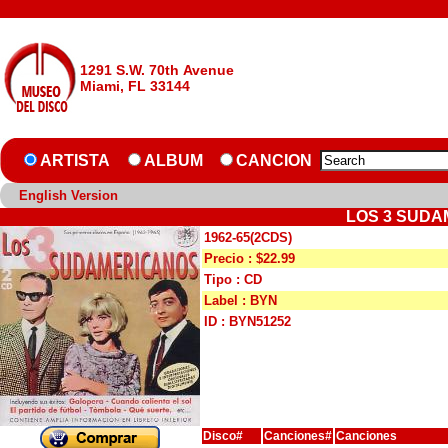
1291 S.W. 70th Avenue
Miami, FL 33144
ARTISTA
ALBUM
CANCION
English Version
LOS 3 SUDAM
1962-65(2CDS)
Precio : $22.99
Tipo : CD
Label : BYN
ID : BYN51252
Disco#
Canciones#
Canciones