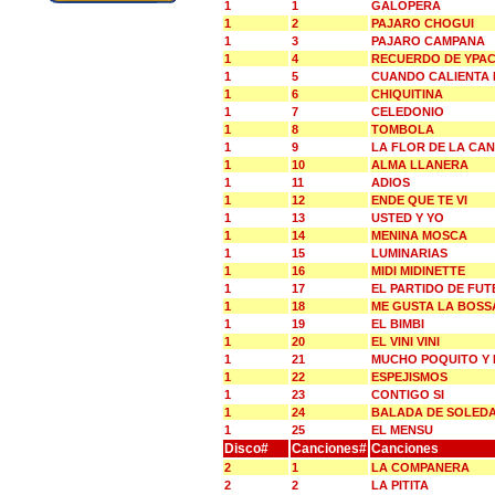
1
1
GALOPERA
1
2
PAJARO CHOGUI
1
3
PAJARO CAMPANA
1
4
RECUERDO DE YPAC
1
5
CUANDO CALIENTA 
1
6
CHIQUITINA
1
7
CELEDONIO
1
8
TOMBOLA
1
9
LA FLOR DE LA CA
1
10
ALMA LLANERA
1
11
ADIOS
1
12
ENDE QUE TE VI
1
13
USTED Y YO
1
14
MENINA MOSCA
1
15
LUMINARIAS
1
16
MIDI MIDINETTE
1
17
EL PARTIDO DE FU
1
18
ME GUSTA LA BOSS
1
19
EL BIMBI
1
20
EL VINI VINI
1
21
MUCHO POQUITO Y
1
22
ESPEJISMOS
1
23
CONTIGO SI
1
24
BALADA DE SOLED
1
25
EL MENSU
Disco#
Canciones#
Canciones
2
1
LA COMPANERA
2
2
LA PITITA