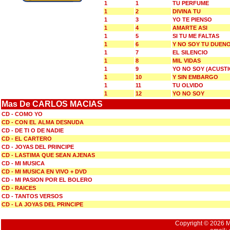
1
1
TU PERFUME
1
2
DIVINA TU
1
3
YO TE PIENSO
1
4
AMARTE ASI
1
5
SI TU ME FALTAS
1
6
Y NO SOY TU DUEN
1
7
EL SILENCIO
1
8
MIL VIDAS
1
9
YO NO SOY (ACUSTI
1
10
Y SIN EMBARGO
1
11
TU OLVIDO
1
12
YO NO SOY
Mas De CARLOS MACIAS
CD - COMO YO
CD - CON EL ALMA DESNUDA
CD - DE TI O DE NADIE
CD - EL CARTERO
CD - JOYAS DEL PRINCIPE
CD - LASTIMA QUE SEAN AJENAS
CD - MI MUSICA
CD - MI MUSICA EN VIVO + DVD
CD - MI PASION POR EL BOLERO
CD - RAICES
CD - TANTOS VERSOS
CD - LA JOYAS DEL PRINCIPE
Copyright © 2026 Mu