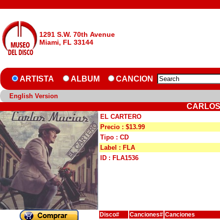
1291 S.W. 70th Avenue
Miami, FL 33144
ARTISTA
ALBUM
CANCION
English Version
CARLOS
EL CARTERO
Precio : $13.99
Tipo : CD
Label : FLA
ID : FLA1536
Disco#
Canciones#
Canciones