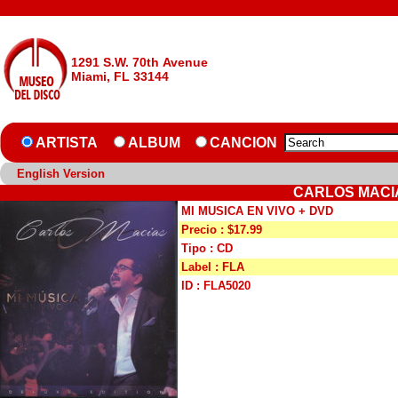
1291 S.W. 70th Avenue
Miami, FL 33144
ARTISTA
ALBUM
CANCION
English Version
CARLOS MACIA
MI MUSICA EN VIVO + DVD
Precio : $17.99
Tipo : CD
Label : FLA
ID : FLA5020