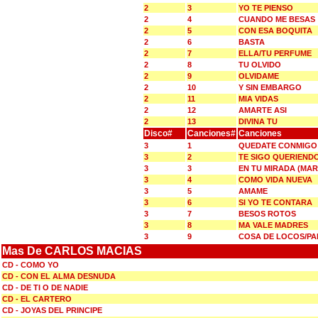
2
3
YO TE PIENSO
2
4
CUANDO ME BESAS
2
5
CON ESA BOQUITA
2
6
BASTA
2
7
ELLA/TU PERFUME
2
8
TU OLVIDO
2
9
OLVIDAME
2
10
Y SIN EMBARGO
2
11
MIA VIDAS
2
12
AMARTE ASI
2
13
DIVINA TU
Disco#
Canciones#
Canciones
3
1
QUEDATE CONMIGO 
3
2
TE SIGO QUERIENDO
3
3
EN TU MIRADA (MAR
3
4
COMO VIDA NUEVA
3
5
AMAME
3
6
SI YO TE CONTARA
3
7
BESOS ROTOS
3
8
MA VALE MADRES
3
9
COSA DE LOCOS/PA
Mas De CARLOS MACIAS
CD - COMO YO
CD - CON EL ALMA DESNUDA
CD - DE TI O DE NADIE
CD - EL CARTERO
CD - JOYAS DEL PRINCIPE