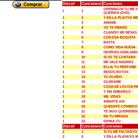
Disco#
Canciones#
Canciones
OPENING/SI TU ME 
1
1
QUERIDA (DVD)
1
2
Y EN LA PLAY/YO 
1
3
AMAME
1
4
YO TE PIENSO
1
5
CUANDO ME BESAS
1
6
CON ESA BOQUITA
1
7
BASTA
1
8
COMO VIDA NUEVA
1
9
DESPUES HABLAMO
1
10
SI YO TE CONTARA
1
11
ME VALE MADRES
1
12
ELLA/ TU PERFUME
1
13
BESOS ROTOS
1
14
TU OLVIDO
1
15
OLVIDAME
1
16
COSA DE LOCOS/ P
1
17
Y SIN EMBARGO
1
18
MIL VIDAS
1
19
AMARTE ASI
1
20
QUEDATE CONMIGO
1
21
TE SIGO QUERIEND
1
22
EN TU MIRADA
1
23
DIVINA TU
Disco#
Canciones#
Canciones
2
1
SI TU ME FALTAS/Y
2
2
Y EN LA PLAYA/YO