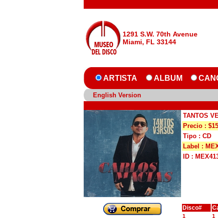
1291 S.W. 70th Avenue
Miami, FL 33144
ARTISTA
ALBUM
CAN
English Version
TANTOS V
Precio : $1
Tipo : CD
Label : ME
ID : MEX41
Disco#
C
1
1