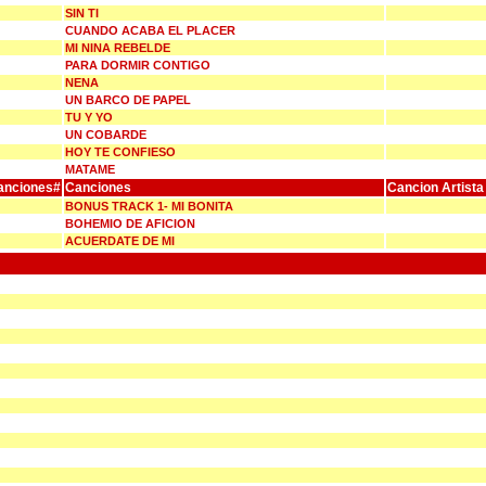
SIN TI
CUANDO ACABA EL PLACER
MI NINA REBELDE
PARA DORMIR CONTIGO
NENA
UN BARCO DE PAPEL
TU Y YO
UN COBARDE
HOY TE CONFIESO
MATAME
anciones#
Canciones
Cancion Artista
BONUS TRACK 1- MI BONITA
BOHEMIO DE AFICION
ACUERDATE DE MI