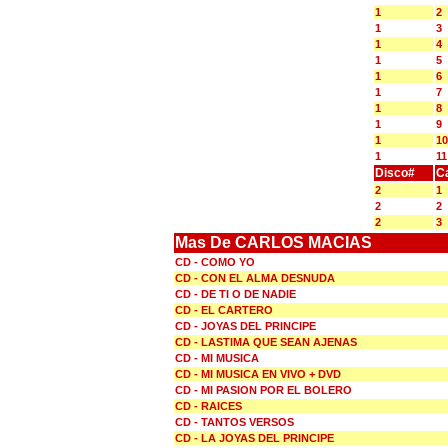
1
2
1
3
1
4
1
5
1
6
1
7
1
8
1
9
1
10
1
11
Disco#
C
2
1
2
2
2
3
Mas De CARLOS MACIAS
CD - COMO YO
CD - CON EL ALMA DESNUDA
CD - DE TI O DE NADIE
CD - EL CARTERO
CD - JOYAS DEL PRINCIPE
CD - LASTIMA QUE SEAN AJENAS
CD - MI MUSICA
CD - MI MUSICA EN VIVO + DVD
CD - MI PASION POR EL BOLERO
CD - RAICES
CD - TANTOS VERSOS
CD - LA JOYAS DEL PRINCIPE