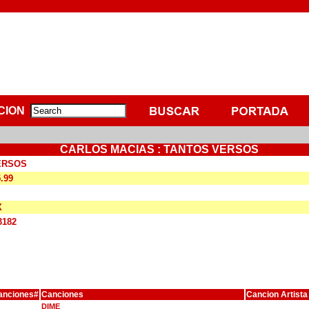
CION
CARLOS MACIAS : TANTOS VERSOS
ERSOS
5.99
X
3182
anciones#
Canciones
Cancion Artista
DIME